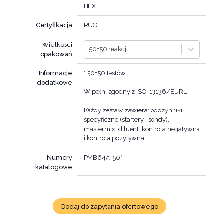
HEX
Certyfikacja
RUO
Wielkości
50+50 reakcji
opakowań
Informacje
* 50+50 testów
dodatkowe
W pełni zgodny z ISO-13136/EURL
Każdy zestaw zawiera: odczynniki
specyficzne (startery i sondy),
mastermix, diluent, kontrola negatywna
i kontrola pozytywna.
Numery
PMB64A-50*
katalogowe
Dodaj do zapytania ofertowego