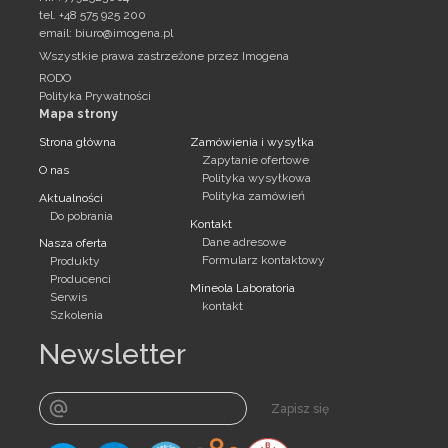
tel. +48 575 925 200
email:
biuro@imogena.pl
Wszystkie prawa zastrzeżone przez Imogena
RODO
Polityka Prywatności
Mapa strony
Strona główna
Zamówienia i wysyłka
Zapytanie ofertowe
O nas
Polityka wysyłkowa
Polityka zamówień
Aktualności
Do pobrania
Kontakt
Dane adresowe
Nasza oferta
Formularz kontaktowy
Produkty
Producenci
Mineola Laboratoria
Serwis
kontakt
Szkolenia
Newsletter
Zapisz się