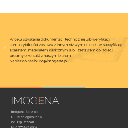
W celu uzyskania dokumentacji technicznej lub weryfikacji
kompatybilności zestawu z innym niż wymienione w specyfikacji
aparatem, materiałem klinicznym lub zestawem do izolacji
prosimy o kontakt z naszym biurem.
Napisz do nas
biuro@imogena.pl
Imogena Sp. z o.o.
ul. Jeleniogórska 16
60-179 Poznań
NIP: 7792523064