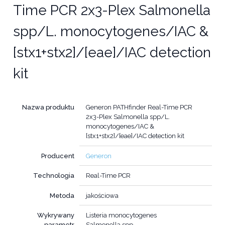
Time PCR 2x3-Plex Salmonella
spp/L. monocytogenes/IAC &
[stx1+stx2]/[eae]/IAC detection
kit
Nazwa produktu
Generon PATHfinder Real-Time PCR
2x3-Plex Salmonella spp/L.
monocytogenes/IAC &
[stx1+stx2]/[eae]/IAC detection kit
Producent
Generon
Technologia
Real-Time PCR
Metoda
jakościowa
Wykrywany
Listeria monocytogenes
parametr
Salmonella spp.