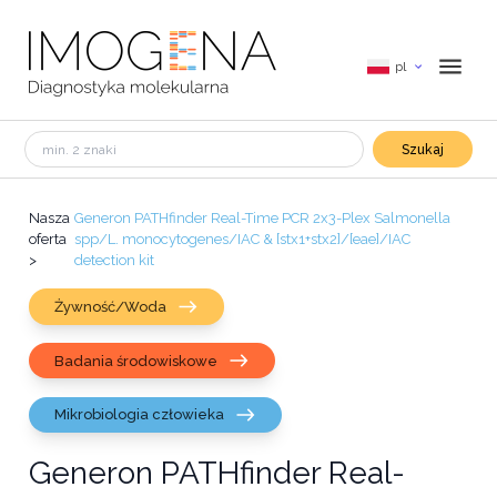
pl
Szukaj
Nasza
Generon PATHfinder Real-Time PCR 2x3-Plex Salmonella
oferta
spp/L. monocytogenes/IAC & [stx1+stx2]/[eae]/IAC
>
detection kit
Żywność/Woda
Badania środowiskowe
Mikrobiologia człowieka
Generon PATHfinder Real-