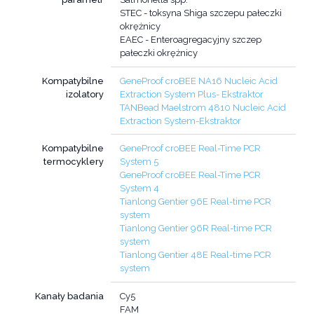
STEC - toksyna Shiga szczepu pałeczki
okrężnicy
EAEC - Enteroagregacyjny szczep
pałeczki okrężnicy
Kompatybilne
GeneProof croBEE NA16 Nucleic Acid
izolatory
Extraction System Plus- Ekstraktor
TANBead Maelstrom 4810 Nucleic Acid
Extraction System-Ekstraktor
Kompatybilne
GeneProof croBEE Real-Time PCR
termocyklery
System 5
GeneProof croBEE Real-Time PCR
System 4
Tianlong Gentier 96E Real-time PCR
system
Tianlong Gentier 96R Real-time PCR
system
Tianlong Gentier 48E Real-time PCR
system
Kanały badania
Cy5
FAM