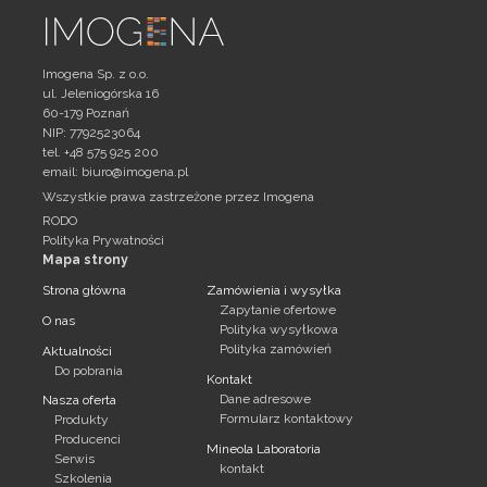
Imogena Sp. z o.o.
ul. Jeleniogórska 16
60-179 Poznań
NIP: 7792523064
tel. +48 575 925 200
email:
biuro@imogena.pl
Wszystkie prawa zastrzeżone przez Imogena
RODO
Polityka Prywatności
Mapa strony
Strona główna
Zamówienia i wysyłka
Zapytanie ofertowe
O nas
Polityka wysyłkowa
Polityka zamówień
Aktualności
Do pobrania
Kontakt
Dane adresowe
Nasza oferta
Formularz kontaktowy
Produkty
Producenci
Mineola Laboratoria
Serwis
kontakt
Szkolenia