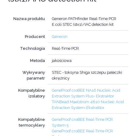
Nazwa produktu
Generon PATHfinder Real-Time PCR
E.coli STEC (stx1)/IAC detection kit
Producent
Generon
Technologia
Real-Time PCR
Metoda
jakościowa
Wykrywany
STEC - toksyna Shiga szczepu pałeczki
parametr
okrężnicy
Kompatybilne
GeneProof croBEE NA16 Nucleic Acid
izolatory
Extraction System Plus- Ekstraktor
TANBead Maelstrom 4810 Nucleic Acid
Extraction System-Ekstraktor
Kompatybilne
GeneProof croBEE Real-Time PCR
termocyklery
System 5
GeneProof croBEE Real-Time PCR