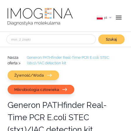
pl
Szukaj
Nasza
Generon PATHfinder Real-Time PCR E.coli STEC
oferta
>
(stx1)/IAC detection kit
Żywność/Woda
Mikrobiologia człowieka
Generon PATHfinder Real-
Time PCR E.coli STEC
(stx1)/IAC detection kit