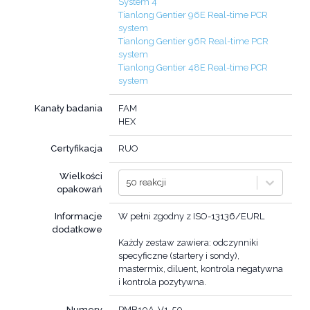
System 4
Tianlong Gentier 96E Real-time PCR
system
Tianlong Gentier 96R Real-time PCR
system
Tianlong Gentier 48E Real-time PCR
system
Kanały badania
FAM
HEX
Certyfikacja
RUO
Wielkości
50 reakcji
opakowań
Informacje
W pełni zgodny z ISO-13136/EURL
dodatkowe
Każdy zestaw zawiera: odczynniki
specyficzne (startery i sondy),
mastermix, diluent, kontrola negatywna
i kontrola pozytywna.
Numery
PMB10A-V1-50