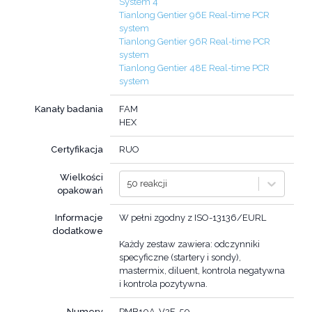
System 4
Tianlong Gentier 96E Real-time PCR
system
Tianlong Gentier 96R Real-time PCR
system
Tianlong Gentier 48E Real-time PCR
system
Kanały badania
FAM
HEX
Certyfikacja
RUO
Wielkości
50 reakcji
opakowań
Informacje
W pełni zgodny z ISO-13136/EURL
dodatkowe
Każdy zestaw zawiera: odczynniki
specyficzne (startery i sondy),
mastermix, diluent, kontrola negatywna
i kontrola pozytywna.
Numery
PMB10A-V2F-50