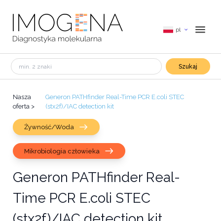
pl
Szukaj
Nasza
Generon PATHfinder Real-Time PCR E.coli STEC
oferta
>
(stx2f)/IAC detection kit
Żywność/Woda
Mikrobiologia człowieka
Generon PATHfinder Real-
Time PCR E.coli STEC
(stx2f)/IAC detection kit