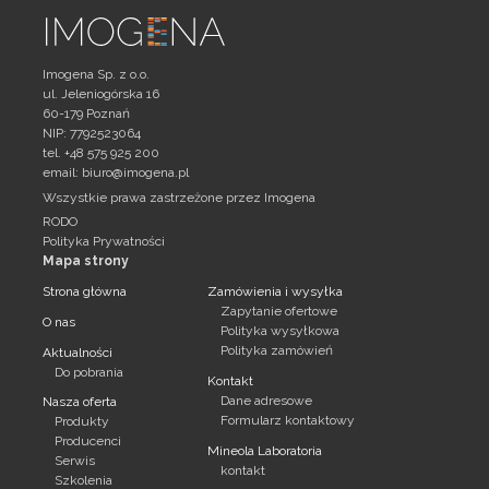
Imogena Sp. z o.o.
ul. Jeleniogórska 16
60-179 Poznań
NIP: 7792523064
tel. +48 575 925 200
email:
biuro@imogena.pl
Wszystkie prawa zastrzeżone przez Imogena
RODO
Polityka Prywatności
Mapa strony
Strona główna
Zamówienia i wysyłka
Zapytanie ofertowe
O nas
Polityka wysyłkowa
Polityka zamówień
Aktualności
Do pobrania
Kontakt
Dane adresowe
Nasza oferta
Formularz kontaktowy
Produkty
Producenci
Mineola Laboratoria
Serwis
kontakt
Szkolenia