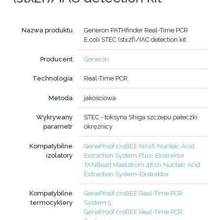
Nazwa produktu
Generon PATHfinder Real-Time PCR
E.coli STEC (stx2f)/IAC detection kit
Producent
Generon
Technologia
Real-Time PCR
Metoda
jakościowa
Wykrywany
STEC - toksyna Shiga szczepu pałeczki
parametr
okrężnicy
Kompatybilne
GeneProof croBEE NA16 Nucleic Acid
izolatory
Extraction System Plus- Ekstraktor
TANBead Maelstrom 4810 Nucleic Acid
Extraction System-Ekstraktor
Kompatybilne
GeneProof croBEE Real-Time PCR
termocyklery
System 5
GeneProof croBEE Real-Time PCR