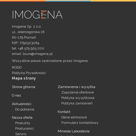
Imogena Sp. z o.o.
ul. Jeleniogórska 16
60-179 Poznań
NIP: 7792523064
tel. +48 575 925 200
email:
biuro@imogena.pl
Wszystkie prawa zastrzeżone przez Imogena
RODO
Polityka Prywatności
Mapa strony
Strona główna
Zamówienia i wysyłka
Zapytanie ofertowe
O nas
Polityka wysyłkowa
Polityka zamówień
Aktualności
Do pobrania
Kontakt
Dane adresowe
Nasza oferta
Formularz kontaktowy
Produkty
Producenci
Mineola Laboratoria
Serwis