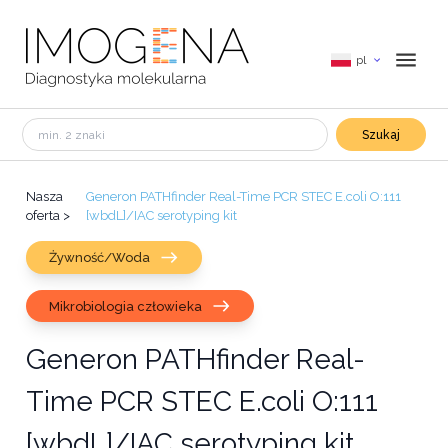
pl
Szukaj
Nasza
Generon PATHfinder Real-Time PCR STEC E.coli O:111
oferta
>
[wbdL]/IAC serotyping kit
Żywność/Woda
Mikrobiologia człowieka
Generon PATHfinder Real-
Time PCR STEC E.coli O:111
[wbdL]/IAC serotyping kit