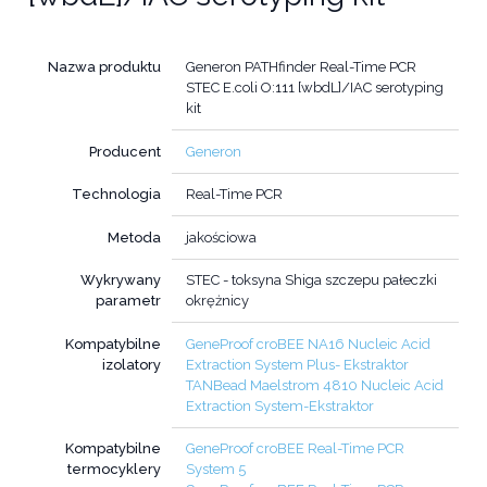
Nazwa produktu
Generon PATHfinder Real-Time PCR
STEC E.coli O:111 [wbdL]/IAC serotyping
kit
Producent
Generon
Technologia
Real-Time PCR
Metoda
jakościowa
Wykrywany
STEC - toksyna Shiga szczepu pałeczki
parametr
okrężnicy
Kompatybilne
GeneProof croBEE NA16 Nucleic Acid
izolatory
Extraction System Plus- Ekstraktor
TANBead Maelstrom 4810 Nucleic Acid
Extraction System-Ekstraktor
Kompatybilne
GeneProof croBEE Real-Time PCR
termocyklery
System 5