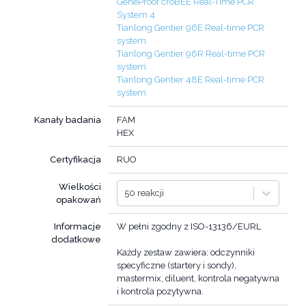
GeneProof croBEE Real-Time PCR
System 4
Tianlong Gentier 96E Real-time PCR
system
Tianlong Gentier 96R Real-time PCR
system
Tianlong Gentier 48E Real-time PCR
system
Kanały badania
FAM
HEX
Certyfikacja
RUO
Wielkości
50 reakcji
opakowań
Informacje
W pełni zgodny z ISO-13136/EURL
dodatkowe
Każdy zestaw zawiera: odczynniki
specyficzne (startery i sondy),
mastermix, diluent, kontrola negatywna
i kontrola pozytywna.