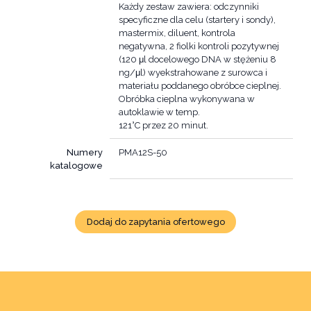
Każdy zestaw zawiera: odczynniki
specyficzne dla celu (startery i sondy),
mastermix, diluent, kontrola
negatywna, 2 fiolki kontroli pozytywnej
(120 μl docelowego DNA w stężeniu 8
ng/μl) wyekstrahowane z surowca i
materiału poddanego obróbce cieplnej.
Obróbka cieplna wykonywana w
autoklawie w temp.
121°C przez 20 minut.
Numery
PMA12S-50
katalogowe
Dodaj do zapytania ofertowego