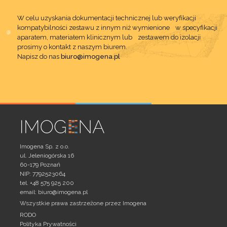
W celu uzyskania dokumentacji technicznej lub weryfikacji
kompatybilności zestawu z innym niż wymienione w specyfikacji
aparatem, materiałem klinicznym lub zestawem do izolacji
prosimy o kontakt z naszym biurem.
Napisz do nas
biuro@imogena.pl
Imogena Sp. z o.o.
ul. Jeleniogórska 16
60-179 Poznań
NIP: 7792523064
tel. +48 575 925 200
email:
biuro@imogena.pl
Wszystkie prawa zastrzeżone przez Imogena
RODO
Polityka Prywatności