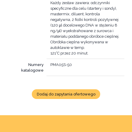
Każdy zestaw zawiera: odczynniki
specyficzne dla celu (startery i sondy),
mastermix, diluent, kontrola
negatywna, 2 fiolki kontroli pozytywnej
(120 μl docelowego DNA w stężeniu 8
ng/μl) wyekstrahowane z surowca i
materiału poddanego obróbce cieplnej.
Obróbka cieplna wykonywana w
autoklawie w temp.
121°C przez 20 minut.
Numery
PMA05S-50
katalogowe
Dodaj do zapytania ofertowego