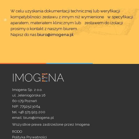
W celu uzyskania dokumentacji technicznej lub weryfikacji
kompatybilności zestawu z innym niż wymienione w specyfikacji
aparatem, materiałem klinicznym lub zestawem do izolacji
prosimy o kontakt z naszym biurem.
Napisz do nas
biuro@imogena.pl
Imogena Sp. z o.o.
ul. Jeleniogórska 16
60-179 Poznań
NIP: 7792523064
tel. +48 575 925 200
email:
biuro@imogena.pl
Wszystkie prawa zastrzeżone przez Imogena
RODO
Polityka Prywatności