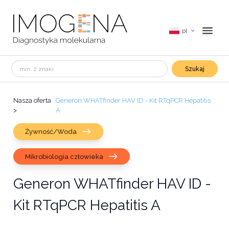
pl
Szukaj
Nasza oferta
Generon WHATfinder HAV ID - Kit RTqPCR Hepatitis
>
A
Żywność/Woda
Mikrobiologia człowieka
Generon WHATfinder HAV ID -
Kit RTqPCR Hepatitis A