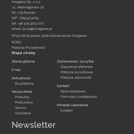
Imogena Sp. z o.o.
ul. Jeleniogórska 16
60-179 Poznań
NIP: 7792523064
tel. +48 575 925 200
email:
biuro@imogena.pl
Wszystkie prawa zastrzeżone przez Imogena
RODO
Polityka Prywatności
Mapa strony
Strona główna
Zamówienia i wysyłka
Zapytanie ofertowe
O nas
Polityka wysyłkowa
Polityka zamówień
Aktualności
Do pobrania
Kontakt
Dane adresowe
Nasza oferta
Formularz kontaktowy
Produkty
Producenci
Mineola Laboratoria
Serwis
kontakt
Szkolenia
Newsletter