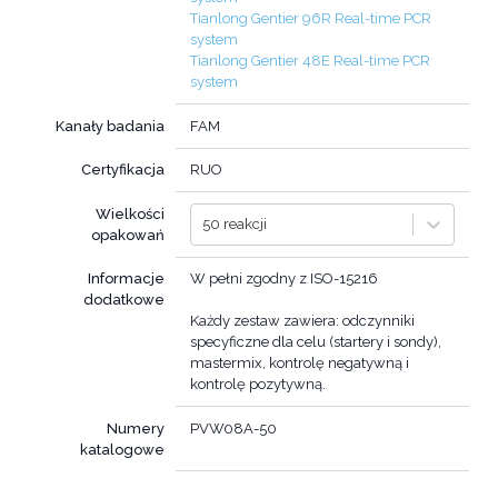
Tianlong Gentier 96R Real-time PCR
system
Tianlong Gentier 48E Real-time PCR
system
Kanały badania
FAM
Certyfikacja
RUO
Wielkości
50 reakcji
opakowań
Informacje
W pełni zgodny z ISO-15216
dodatkowe
Każdy zestaw zawiera: odczynniki
specyficzne dla celu (startery i sondy),
mastermix, kontrolę negatywną i
kontrolę pozytywną.
Numery
PVW08A-50
katalogowe