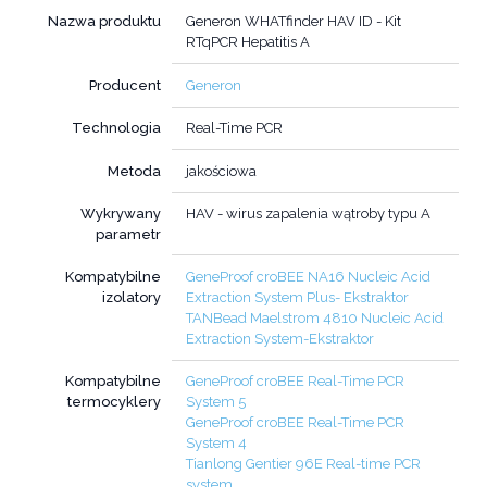
Nazwa produktu
Generon WHATfinder HAV ID - Kit
RTqPCR Hepatitis A
Producent
Generon
Technologia
Real-Time PCR
Metoda
jakościowa
Wykrywany
HAV - wirus zapalenia wątroby typu A
parametr
Kompatybilne
GeneProof croBEE NA16 Nucleic Acid
izolatory
Extraction System Plus- Ekstraktor
TANBead Maelstrom 4810 Nucleic Acid
Extraction System-Ekstraktor
Kompatybilne
GeneProof croBEE Real-Time PCR
termocyklery
System 5
GeneProof croBEE Real-Time PCR
System 4
Tianlong Gentier 96E Real-time PCR
system