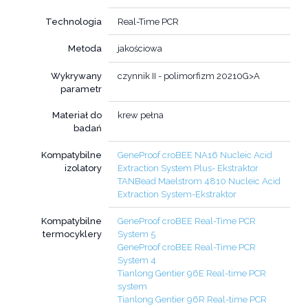
Technologia
Real-Time PCR
Metoda
jakościowa
Wykrywany
czynnik II - polimorfizm 20210G>A
parametr
Materiał do
krew pełna
badań
Kompatybilne
GeneProof croBEE NA16 Nucleic Acid
izolatory
Extraction System Plus- Ekstraktor
TANBead Maelstrom 4810 Nucleic Acid
Extraction System-Ekstraktor
Kompatybilne
GeneProof croBEE Real-Time PCR
termocyklery
System 5
GeneProof croBEE Real-Time PCR
System 4
Tianlong Gentier 96E Real-time PCR
system
Tianlong Gentier 96R Real-time PCR