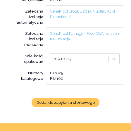
Zalecana
GeneProof croBEE 201A Nucleic Acid
izolacja
Extraction Kit
automatyczna
Zalecana
GeneProof Pathogen Free DNA Isolation
izolacja
Kit- izolacja
manualna
Wielkości
100 reakcji
opakowań
Numery
FII/025
katalogowe
FII/100
Dodaj do zapytania ofertowego