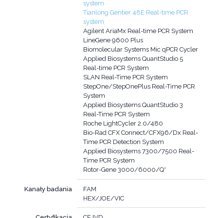
system
Tianlong Gentier 48E Real-time PCR
system
Agilent AriaMx Real-time PCR System
LineGene 9600 Plus
Biomolecular Systems Mic qPCR Cycler
Applied Biosystems QuantStudio 5
Real-time PCR System
SLAN Real-Time PCR System
StepOne/StepOnePlus Real-Time PCR
System
Applied Biosystems QuantStudio 3
Real-Time PCR System
Roche LightCycler 2.0/480
Bio-Rad CFX Connect/CFX96/Dx Real-
Time PCR Detection System
Applied Biosystems 7300/7500 Real-
Time PCR System
Rotor-Gene 3000/6000/Q*
Kanały badania
FAM
HEX/JOE/VIC
Certyfikacja
CE IVD