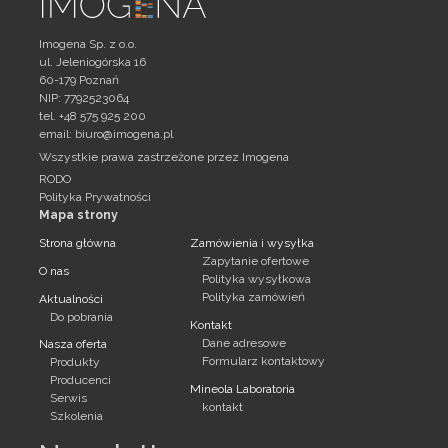
Imogena Sp. z o.o.
ul. Jeleniogórska 16
60-179 Poznań
NIP: 7792523064
tel. +48 575 925 200
email:
biuro@imogena.pl
Wszystkie prawa zastrzeżone przez Imogena
RODO
Polityka Prywatności
Mapa strony
Strona główna
Zamówienia i wysyłka
Zapytanie ofertowe
O nas
Polityka wysyłkowa
Polityka zamówień
Aktualności
Do pobrania
Kontakt
Dane adresowe
Nasza oferta
Formularz kontaktowy
Produkty
Producenci
Mineola Laboratoria
Serwis
kontakt
Szkolenia