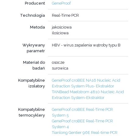
Producent
GeneProof
Technologia
Real-Time PCR
Metoda
jakościowa
ilościowa
Wykrywany
HBV - wirus zapalenia wątroby typu B
parametr
Materiał do
osocze
badań
surowica
Kompatybilne
GeneProof croBEE NA16 Nucleic Acid
izolatory
Extraction System Plus- Ekstraktor
TANBead Maelstrom 4810 Nucleic Acid
Extraction System-Ekstraktor
Kompatybilne
GeneProof croBEE Real-Time PCR
termocyklery
System 5
GeneProof croBEE Real-Time PCR
System 4
Tianlong Gentier 96E Real-time PCR