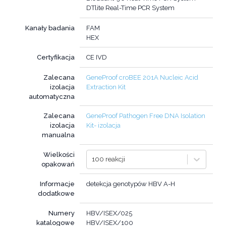
DTlite Real-Time PCR System
Kanały badania
FAM
HEX
Certyfikacja
CE IVD
Zalecana
GeneProof croBEE 201A Nucleic Acid
izolacja
Extraction Kit
automatyczna
Zalecana
GeneProof Pathogen Free DNA Isolation
izolacja
Kit- izolacja
manualna
Wielkości
100 reakcji
opakowań
Informacje
detekcja genotypów HBV A-H
dodatkowe
Numery
HBV/ISEX/025
katalogowe
HBV/ISEX/100