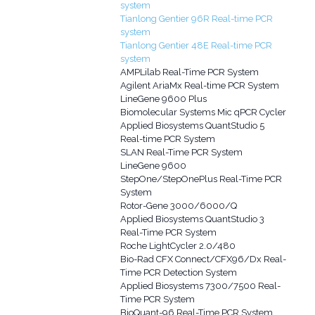
system
Tianlong Gentier 96R Real-time PCR
system
Tianlong Gentier 48E Real-time PCR
system
AMPLilab Real-Time PCR System
Agilent AriaMx Real-time PCR System
LineGene 9600 Plus
Biomolecular Systems Mic qPCR Cycler
Applied Biosystems QuantStudio 5
Real-time PCR System
SLAN Real-Time PCR System
LineGene 9600
StepOne/StepOnePlus Real-Time PCR
System
Rotor-Gene 3000/6000/Q
Applied Biosystems QuantStudio 3
Real-Time PCR System
Roche LightCycler 2.0/480
Bio-Rad CFX Connect/CFX96/Dx Real-
Time PCR Detection System
Applied Biosystems 7300/7500 Real-
Time PCR System
BioQuant-96 Real-Time PCR System