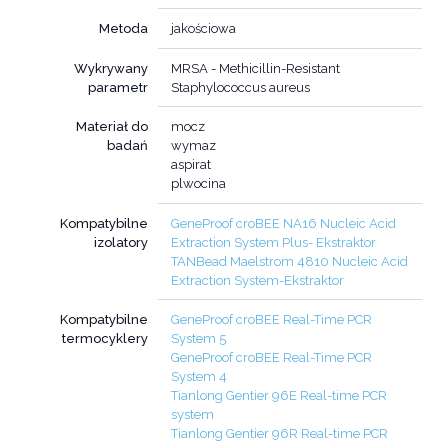
Metoda
jakościowa
Wykrywany
MRSA - Methicillin-Resistant
parametr
Staphylococcus aureus
Materiał do
mocz
badań
wymaz
aspirat
plwocina
Kompatybilne
GeneProof croBEE NA16 Nucleic Acid
izolatory
Extraction System Plus- Ekstraktor
TANBead Maelstrom 4810 Nucleic Acid
Extraction System-Ekstraktor
Kompatybilne
GeneProof croBEE Real-Time PCR
termocyklery
System 5
GeneProof croBEE Real-Time PCR
System 4
Tianlong Gentier 96E Real-time PCR
system
Tianlong Gentier 96R Real-time PCR