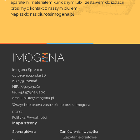
aparatem, materiałem klinicznym lub zestawem do izolacji
prosimy o kontakt z naszym biurem.
Napisz do nas
biuro@imogena.pl
Imogena Sp. z o.o.
ul. Jeleniogórska 16
60-179 Poznań
NIP: 7792523064
tel. +48 575 925 200
email:
biuro@imogena.pl
Wszystkie prawa zastrzeżone przez Imogena
RODO
Polityka Prywatności
Mapa strony
Strona główna
Zamówienia i wysyłka
Zapytanie ofertowe