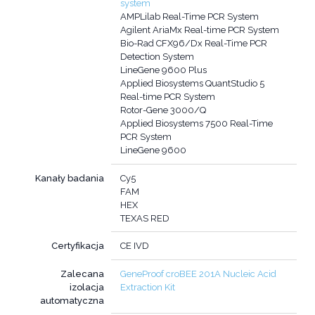
system
AMPLilab Real-Time PCR System
Agilent AriaMx Real-time PCR System
Bio-Rad CFX96/Dx Real-Time PCR
Detection System
LineGene 9600 Plus
Applied Biosystems QuantStudio 5
Real-time PCR System
Rotor-Gene 3000/Q
Applied Biosystems 7500 Real-Time
PCR System
LineGene 9600
Kanały badania
Cy5
FAM
HEX
TEXAS RED
Certyfikacja
CE IVD
Zalecana
GeneProof croBEE 201A Nucleic Acid
izolacja
Extraction Kit
automatyczna