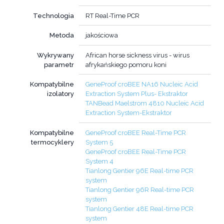
Technologia
RT Real-Time PCR
Metoda
jakościowa
Wykrywany
African horse sickness virus - wirus
parametr
afrykańskiego pomoru koni
Kompatybilne
GeneProof croBEE NA16 Nucleic Acid
izolatory
Extraction System Plus- Ekstraktor
TANBead Maelstrom 4810 Nucleic Acid
Extraction System-Ekstraktor
Kompatybilne
GeneProof croBEE Real-Time PCR
termocyklery
System 5
GeneProof croBEE Real-Time PCR
System 4
Tianlong Gentier 96E Real-time PCR
system
Tianlong Gentier 96R Real-time PCR
system
Tianlong Gentier 48E Real-time PCR
system