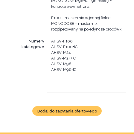
MONODOSE M96+IC - 96 reakcji +
kontrola wewnętrzna
F100 – mastermix w jednej fiolce
MONODOSE – mastermix
Numery
AHSV-F100
katalogowe
AHSV-F100+IC
AHSV-M24
AHSV-M24+IC
AHSV-M96
AHSV-M96+IC
Dodaj do zapytania ofertowego