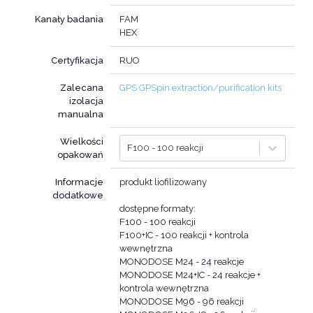
Kanały badania
FAM
HEX
Certyfikacja
RUO
Zalecana
GPS GPSpin extraction/purification kits
izolacja
manualna
Wielkości
F100 - 100 reakcji
opakowań
Informacje
produkt liofilizowany
dodatkowe
dostępne formaty:
F100 - 100 reakcji
F100+IC - 100 reakcji + kontrola
wewnętrzna
MONODOSE M24 - 24 reakcje
MONODOSE M24+IC - 24 reakcje +
kontrola wewnętrzna
MONODOSE M96 - 96 reakcji