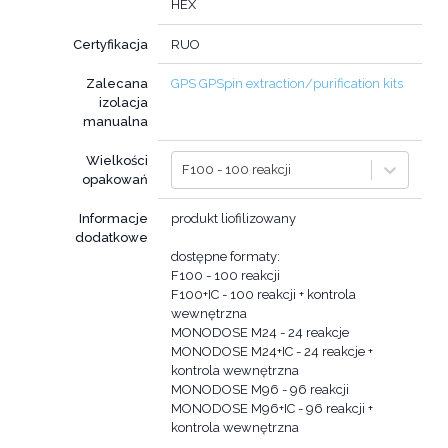
HEX
Certyfikacja
RUO
Zalecana
GPS GPSpin extraction/purification kits
izolacja
manualna
Wielkości
F100 - 100 reakcji
opakowań
Informacje
produkt liofilizowany
dodatkowe
dostępne formaty:
F100 - 100 reakcji
F100+IC - 100 reakcji + kontrola
wewnętrzna
MONODOSE M24 - 24 reakcje
MONODOSE M24+IC - 24 reakcje +
kontrola wewnętrzna
MONODOSE M96 - 96 reakcji
MONODOSE M96+IC - 96 reakcji +
kontrola wewnętrzna