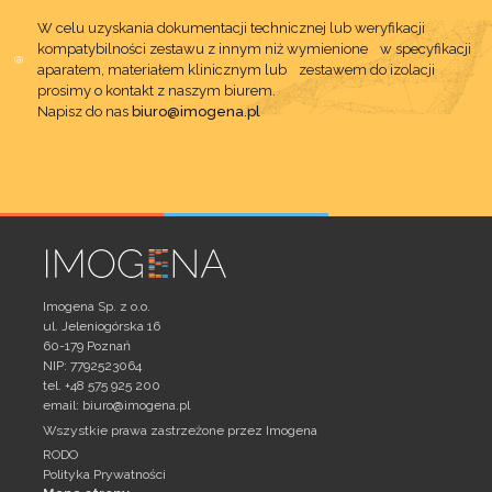
W celu uzyskania dokumentacji technicznej lub weryfikacji
kompatybilności zestawu z innym niż wymienione w specyfikacji
aparatem, materiałem klinicznym lub zestawem do izolacji
prosimy o kontakt z naszym biurem.
Napisz do nas
biuro@imogena.pl
Imogena Sp. z o.o.
ul. Jeleniogórska 16
60-179 Poznań
NIP: 7792523064
tel. +48 575 925 200
email:
biuro@imogena.pl
Wszystkie prawa zastrzeżone przez Imogena
RODO
Polityka Prywatności