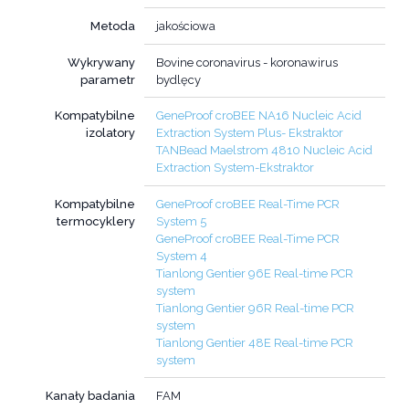
Metoda
jakościowa
Wykrywany
Bovine coronavirus - koronawirus
parametr
bydlęcy
Kompatybilne
GeneProof croBEE NA16 Nucleic Acid
izolatory
Extraction System Plus- Ekstraktor
TANBead Maelstrom 4810 Nucleic Acid
Extraction System-Ekstraktor
Kompatybilne
GeneProof croBEE Real-Time PCR
termocyklery
System 5
GeneProof croBEE Real-Time PCR
System 4
Tianlong Gentier 96E Real-time PCR
system
Tianlong Gentier 96R Real-time PCR
system
Tianlong Gentier 48E Real-time PCR
system
Kanały badania
FAM