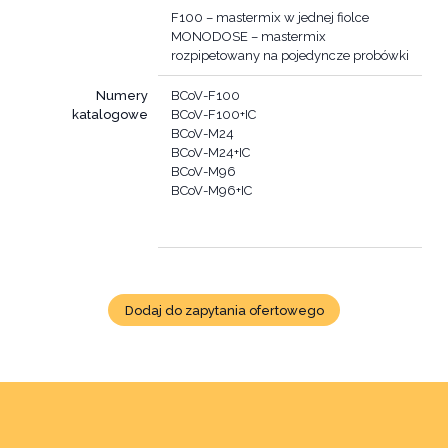
F100 – mastermix w jednej fiolce
MONODOSE – mastermix
Numery
BCoV-F100
katalogowe
BCoV-F100+IC
BCoV-M24
BCoV-M24+IC
BCoV-M96
BCoV-M96+IC
Dodaj do zapytania ofertowego