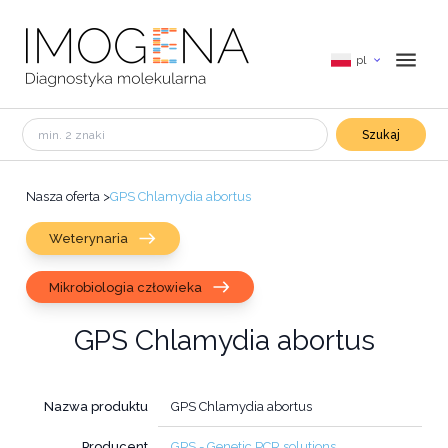
pl
Szukaj
Nasza oferta
>
GPS Chlamydia abortus
Weterynaria
Mikrobiologia człowieka
GPS Chlamydia abortus
Nazwa produktu
GPS Chlamydia abortus
Producent
GPS - Genetic PCR solutions