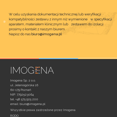
W celu uzyskania dokumentacji technicznej lub weryfikacji
kompatybilności zestawu z innym niż wymienione w specyfikacji
aparatem, materiałem klinicznym lub zestawem do izolacji
prosimy o kontakt z naszym biurem.
Napisz do nas
biuro@imogena.pl
Imogena Sp. z o.o.
ul. Jeleniogórska 16
60-179 Poznań
NIP: 7792523064
tel. +48 575 925 200
email:
biuro@imogena.pl
Wszystkie prawa zastrzeżone przez Imogena
RODO