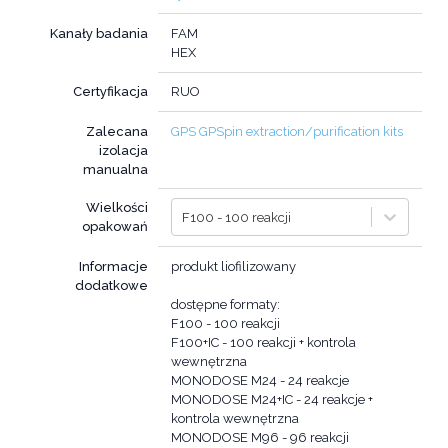
Kanały badania
FAM
HEX
Certyfikacja
RUO
Zalecana
GPS GPSpin extraction/purification kits
izolacja
manualna
Wielkości
F100 - 100 reakcji
opakowań
Informacje
produkt liofilizowany
dodatkowe
dostępne formaty:
F100 - 100 reakcji
F100+IC - 100 reakcji + kontrola
wewnętrzna
MONODOSE M24 - 24 reakcje
MONODOSE M24+IC - 24 reakcje +
kontrola wewnętrzna
MONODOSE M96 - 96 reakcji