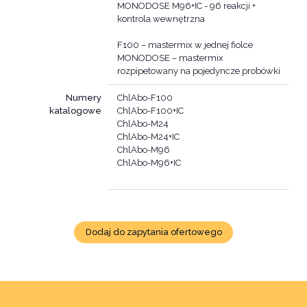
MONODOSE M96+IC - 96 reakcji +
kontrola wewnętrzna
F100 – mastermix w jednej fiolce
MONODOSE – mastermix
Numery
ChlAbo-F100
katalogowe
ChlAbo-F100+IC
ChlAbo-M24
ChlAbo-M24+IC
ChlAbo-M96
ChlAbo-M96+IC
Dodaj do zapytania ofertowego