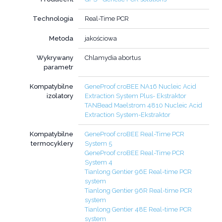
Technologia
Real-Time PCR
Metoda
jakościowa
Wykrywany
Chlamydia abortus
parametr
Kompatybilne
GeneProof croBEE NA16 Nucleic Acid
izolatory
Extraction System Plus- Ekstraktor
TANBead Maelstrom 4810 Nucleic Acid
Extraction System-Ekstraktor
Kompatybilne
GeneProof croBEE Real-Time PCR
termocyklery
System 5
GeneProof croBEE Real-Time PCR
System 4
Tianlong Gentier 96E Real-time PCR
system
Tianlong Gentier 96R Real-time PCR
system
Tianlong Gentier 48E Real-time PCR
system