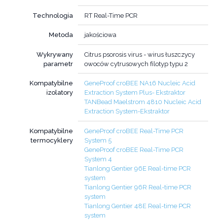
Technologia
RT Real-Time PCR
Metoda
jakościowa
Wykrywany
Citrus psorosis virus - wirus łuszczycy
parametr
owoców cytrusowych filotyp typu 2
Kompatybilne
GeneProof croBEE NA16 Nucleic Acid
izolatory
Extraction System Plus- Ekstraktor
TANBead Maelstrom 4810 Nucleic Acid
Extraction System-Ekstraktor
Kompatybilne
GeneProof croBEE Real-Time PCR
termocyklery
System 5
GeneProof croBEE Real-Time PCR
System 4
Tianlong Gentier 96E Real-time PCR
system
Tianlong Gentier 96R Real-time PCR
system
Tianlong Gentier 48E Real-time PCR
system