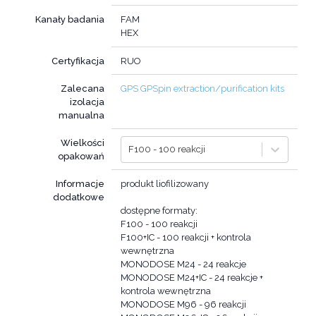
Kanały badania
FAM
HEX
Certyfikacja
RUO
Zalecana
GPS GPSpin extraction/purification kits
izolacja
manualna
Wielkości
F100 - 100 reakcji
opakowań
Informacje
produkt liofilizowany
dodatkowe
dostępne formaty:
F100 - 100 reakcji
F100+IC - 100 reakcji + kontrola
wewnętrzna
MONODOSE M24 - 24 reakcje
MONODOSE M24+IC - 24 reakcje +
kontrola wewnętrzna
MONODOSE M96 - 96 reakcji