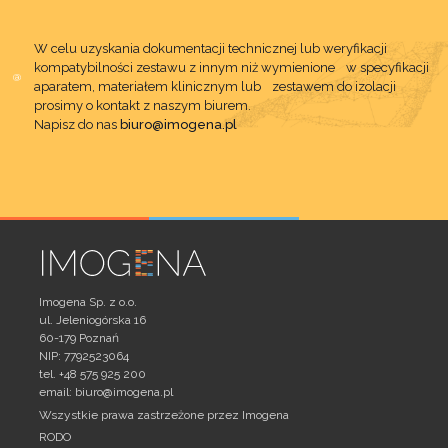
W celu uzyskania dokumentacji technicznej lub weryfikacji
kompatybilności zestawu z innym niż wymienione w specyfikacji
aparatem, materiałem klinicznym lub zestawem do izolacji
prosimy o kontakt z naszym biurem.
Napisz do nas
biuro@imogena.pl
Imogena Sp. z o.o.
ul. Jeleniogórska 16
60-179 Poznań
NIP: 7792523064
tel. +48 575 925 200
email:
biuro@imogena.pl
Wszystkie prawa zastrzeżone przez Imogena
RODO