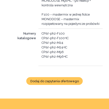
MONODOSE M96+IC - 96 reakcji +
kontrola wewnętrzna
F100 – mastermix w jednej fiolce
MONODOSE – mastermix
Numery
CPsV-ph2-F100
katalogowe
CPsV-ph2-F100+IC
CPsV-ph2-M24
CPsV-ph2-M24+IC
CPsV-ph2-M96
CPsV-ph2-M96+IC
Dodaj do zapytania ofertowego