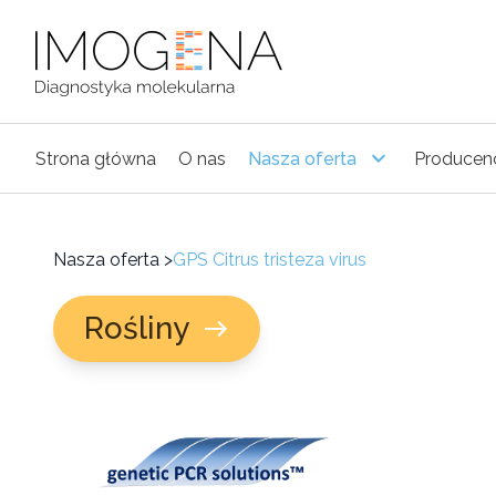
Strona główna
O nas
Nasza oferta
Producen
Nasza oferta
>
GPS Citrus tristeza virus
Rośliny