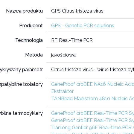
Nazwa produktu
GPS Citrus tristeza virus
Producent
GPS - Genetic PCR solutions
Technologia
RT Real-Time PCR
Metoda
jakościowa
ykrywany parametr
Citrus tristeza virus - wirus tristeza c
patybilne izolatory
GeneProof croBEE NA16 Nucleic Acid
Ekstraktor
TANBead Maelstrom 4810 Nucleic Aci
bilne termocyklery
GeneProof croBEE Real-Time PCR S
GeneProof croBEE Real-Time PCR S
Tianlong Gentier 96E Real-time PCR