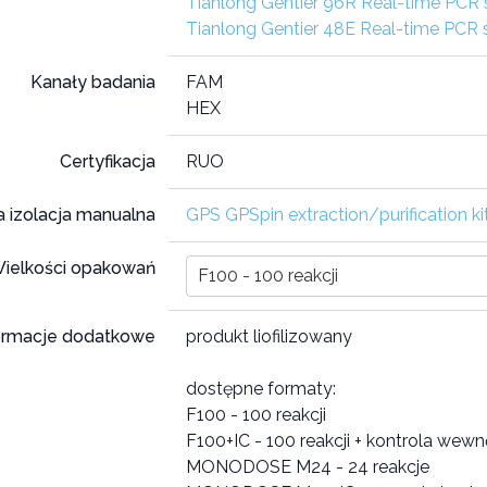
Tianlong Gentier 96R Real-time PCR
Tianlong Gentier 48E Real-time PCR
Kanały badania
FAM
HEX
Certyfikacja
RUO
 izolacja manualna
GPS GPSpin extraction/purification ki
ielkości opakowań
F100 - 100 reakcji
ormacje dodatkowe
produkt liofilizowany
dostępne formaty:
F100 - 100 reakcji
F100+IC - 100 reakcji + kontrola wew
MONODOSE M24 - 24 reakcje