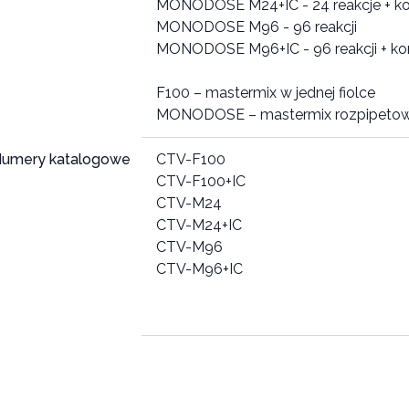
MONODOSE M24+IC - 24 reakcje + ko
MONODOSE M96 - 96 reakcji
MONODOSE M96+IC - 96 reakcji + ko
F100 – mastermix w jednej fiolce
umery katalogowe
CTV-F100
CTV-F100+IC
CTV-M24
CTV-M24+IC
CTV-M96
CTV-M96+IC