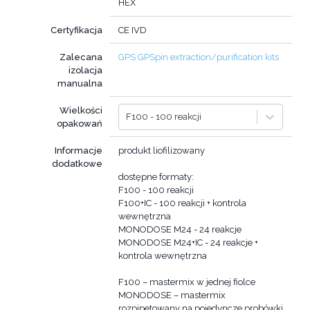
HEX
Certyfikacja
CE IVD
Zalecana
GPS GPSpin extraction/purification kits
izolacja
manualna
Wielkości
F100 - 100 reakcji
opakowań
Informacje
produkt liofilizowany
dodatkowe
dostępne formaty:
F100 - 100 reakcji
F100+IC - 100 reakcji + kontrola
wewnętrzna
MONODOSE M24 - 24 reakcje
MONODOSE M24+IC - 24 reakcje +
kontrola wewnętrzna
F100 – mastermix w jednej fiolce
MONODOSE – mastermix