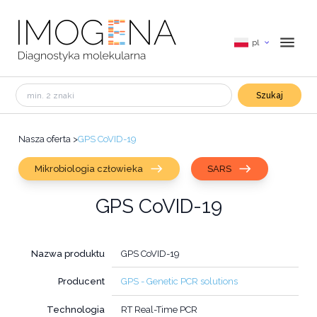
pl
Szukaj
Nasza oferta
>
GPS CoVID-19
Mikrobiologia człowieka
SARS
GPS CoVID-19
Nazwa produktu
GPS CoVID-19
Producent
GPS - Genetic PCR solutions
Technologia
RT Real-Time PCR