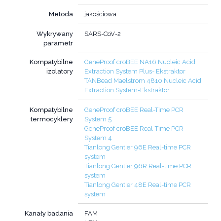
Metoda
jakościowa
Wykrywany
SARS-CoV-2
parametr
Kompatybilne
GeneProof croBEE NA16 Nucleic Acid
izolatory
Extraction System Plus- Ekstraktor
TANBead Maelstrom 4810 Nucleic Acid
Extraction System-Ekstraktor
Kompatybilne
GeneProof croBEE Real-Time PCR
termocyklery
System 5
GeneProof croBEE Real-Time PCR
System 4
Tianlong Gentier 96E Real-time PCR
system
Tianlong Gentier 96R Real-time PCR
system
Tianlong Gentier 48E Real-time PCR
system
Kanały badania
FAM