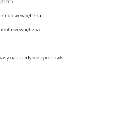
nętrzna
ntrola wewnętrzna
ntrola wewnętrzna
any na pojedyncze probówki