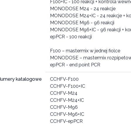
F100+IC - 100 reakcji + kontrola wew
MONODOSE M24 - 24 reakcje
MONODOSE M24+IC - 24 reakcje + ko
MONODOSE M96 - 96 reakcji
MONODOSE M96+IC - 96 reakcji + ko
epPCR - 100 reakcji
F100 – mastermix w jednej fiolce
MONODOSE – mastermix rozpipetow
umery katalogowe
CCHFV-F100
CCHFV-F100+IC
CCHFV-M24
CCHFV-M24+IC
CCHFV-M96
CCHFV-M96+IC
CCHFV-epPCR