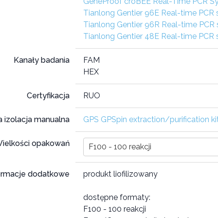
GeneProof croBEE Real-Time PCR S
Tianlong Gentier 96E Real-time PCR
Tianlong Gentier 96R Real-time PCR
Tianlong Gentier 48E Real-time PCR
Kanały badania
FAM
HEX
Certyfikacja
RUO
 izolacja manualna
GPS GPSpin extraction/purification ki
ielkości opakowań
F100 - 100 reakcji
ormacje dodatkowe
produkt liofilizowany
dostępne formaty:
F100 - 100 reakcji