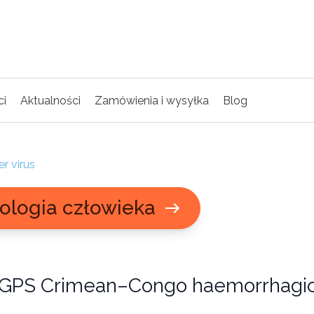
ci
Aktualności
Zamówienia i wysyłka
Blog
r virus
ologia człowieka
GPS Crimean–Congo haemorrhagic 