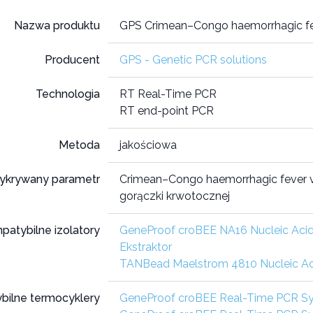
Nazwa produktu
GPS Crimean–Congo haemorrhagic fe
Producent
GPS - Genetic PCR solutions
Technologia
RT Real-Time PCR
RT end-point PCR
Metoda
jakościowa
ykrywany parametr
Crimean–Congo haemorrhagic fever vir
gorączki krwotocznej
patybilne izolatory
GeneProof croBEE NA16 Nucleic Acid
Ekstraktor
TANBead Maelstrom 4810 Nucleic Aci
bilne termocyklery
GeneProof croBEE Real-Time PCR S