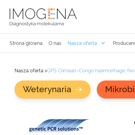
Strona główna
O nas
Nasza oferta
Producen
Nasza oferta
>
GPS Crimean–Congo haemorrhagic feve
Weterynaria
Mikrobi