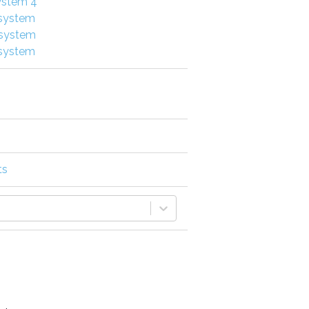
ystem 4
 system
 system
 system
ts