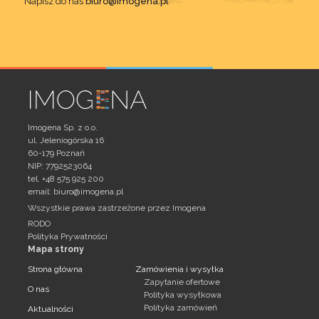
Napisz do nas
biuro@imogena.pl
Imogena Sp. z o.o.
ul. Jeleniogórska 16
60-179 Poznań
NIP: 7792523064
tel. +48 575 925 200
email:
biuro@imogena.pl
Wszystkie prawa zastrzeżone przez Imogena
RODO
Polityka Prywatności
Mapa strony
Strona główna
Zamówienia i wysyłka
Zapytanie ofertowe
O nas
Polityka wysyłkowa
Polityka zamówień
Aktualności