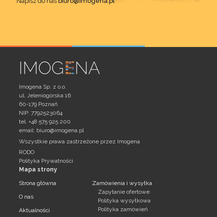
Napisz do nas
biuro@imogena.pl
Imogena Sp. z o.o.
ul. Jeleniogórska 16
60-179 Poznań
NIP: 7792523064
tel. +48 575 925 200
email:
biuro@imogena.pl
Wszystkie prawa zastrzeżone przez Imogena
RODO
Polityka Prywatności
Mapa strony
Strona główna
Zamówienia i wysyłka
Zapytanie ofertowe
O nas
Polityka wysyłkowa
Polityka zamówień
Aktualności