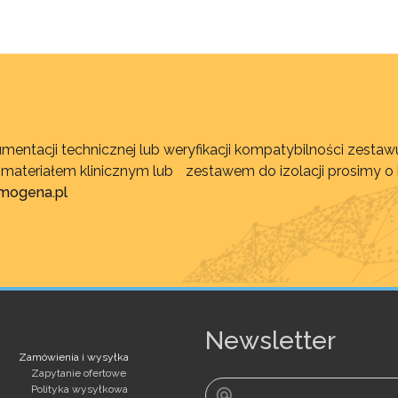
mentacji technicznej lub weryfikacji kompatybilności zest
, materiałem klinicznym lub zestawem do izolacji prosimy o
imogena.pl
Newsletter
Zamówienia i wysyłka
Zapytanie ofertowe
Polityka wysyłkowa