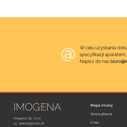
W celu uzyskania doku
specyfikacji aparatem
Napisz do nas
biuro@
Mapa strony
Strona główna
Imogena Sp. z o.o.
O nas
ul. Jeleniogórska 16