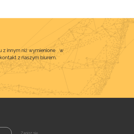
awu z innym niż wymienione w
 kontakt z naszym biurem.
Zapisz się