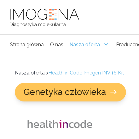
Strona główna
O nas
Nasza oferta
Producen
Nasza oferta
>
Health in Code Imegen INV 16 Kit
Genetyka człowieka