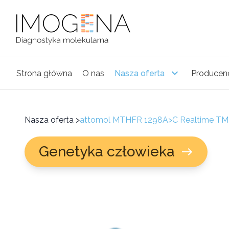
Strona główna
O nas
Nasza oferta
Producen
Nasza oferta
>
attomol MTHFR 1298A>C Realtime TM
Genetyka człowieka