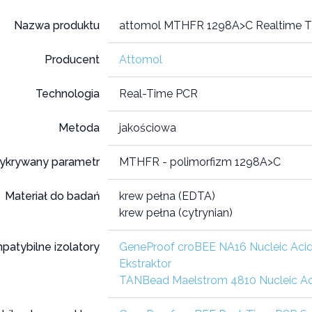
Nazwa produktu
attomol MTHFR 1298A>C Realtime 
Producent
Attomol
Technologia
Real-Time PCR
Metoda
jakościowa
ykrywany parametr
MTHFR - polimorfizm 1298A>C
Materiał do badań
krew pełna (EDTA)
krew pełna (cytrynian)
patybilne izolatory
GeneProof croBEE NA16 Nucleic Acid
Ekstraktor
TANBead Maelstrom 4810 Nucleic Aci