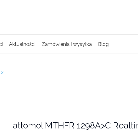
ci
Aktualności
Zamówienia i wysyłka
Blog
 2
attomol MTHFR 1298A>C Realt