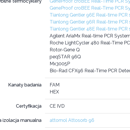
bilne termocyklery
GeneProof croBEE Real-Time PCR S
GeneProof croBEE Real-Time PCR S
Tianlong Gentier 96E Real-time PCR
Tianlong Gentier 96R Real-time PCR
Tianlong Gentier 48E Real-time PCR
Agilent AriaMx Real-time PCR Syste
Roche LightCycler 480 Real-Time P
Rotor-Gene Q
peqSTAR 96Q
Mx3005P
Bio-Rad CFX96 Real-Time PCR Dete
Kanały badania
FAM
HEX
Certyfikacja
CE IVD
 izolacja manualna
attomol Attosorb 96