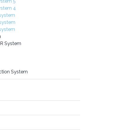
ystem 5
ystem 4
 system
 system
 system
m
CR System
ction System