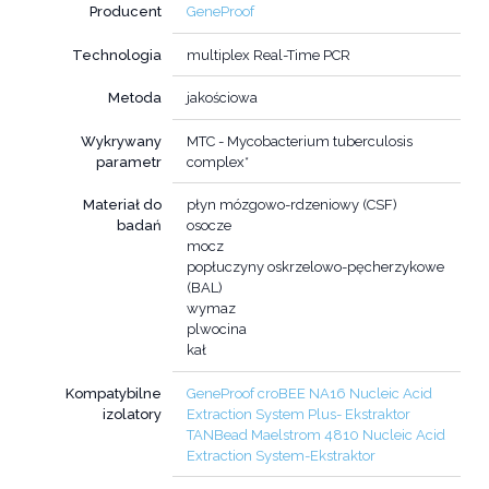
Producent
GeneProof
Technologia
multiplex Real-Time PCR
Metoda
jakościowa
Wykrywany
MTC - Mycobacterium tuberculosis
parametr
complex*
Materiał do
płyn mózgowo-rdzeniowy (CSF)
badań
osocze
mocz
popłuczyny oskrzelowo-pęcherzykowe
(BAL)
wymaz
plwocina
kał
Kompatybilne
GeneProof croBEE NA16 Nucleic Acid
izolatory
Extraction System Plus- Ekstraktor
TANBead Maelstrom 4810 Nucleic Acid
Extraction System-Ekstraktor