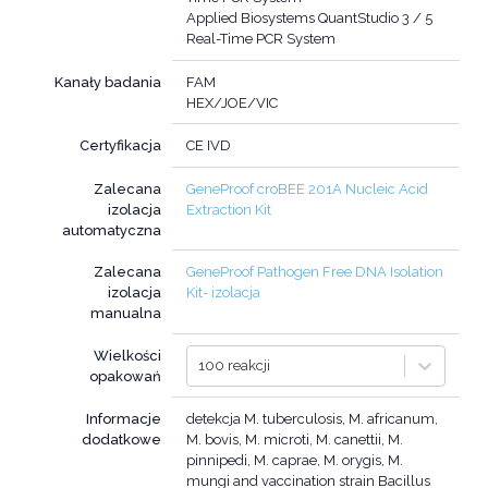
Applied Biosystems QuantStudio 3 / 5
Real-Time PCR System
Kanały badania
FAM
HEX/JOE/VIC
Certyfikacja
CE IVD
Zalecana
GeneProof croBEE 201A Nucleic Acid
izolacja
Extraction Kit
automatyczna
Zalecana
GeneProof Pathogen Free DNA Isolation
izolacja
Kit- izolacja
manualna
Wielkości
100 reakcji
opakowań
Informacje
detekcja M. tuberculosis, M. africanum,
dodatkowe
M. bovis, M. microti, M. canettii, M.
pinnipedi, M. caprae, M. orygis, M.
mungi and vaccination strain Bacillus