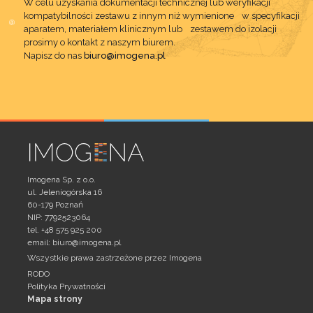
W celu uzyskania dokumentacji technicznej lub weryfikacji
kompatybilności zestawu z innym niż wymienione w specyfikacji
aparatem, materiałem klinicznym lub zestawem do izolacji
prosimy o kontakt z naszym biurem.
Napisz do nas
biuro@imogena.pl
Imogena Sp. z o.o.
ul. Jeleniogórska 16
60-179 Poznań
NIP: 7792523064
tel. +48 575 925 200
email:
biuro@imogena.pl
Wszystkie prawa zastrzeżone przez Imogena
RODO
Polityka Prywatności
Mapa strony