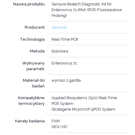
Nazwa produktu
Sansure Biotech Diagnostic Kit for
Enterovirus 71 RNA (PCR-Fluorescence
Probing)
Producent
Sansure
Technologia
Real-Time PCR
Metoda
ilościowa
Wykrywany
Enterovirus 71
parametr
Materiał do
wymaz z gardła
badań
Kompatybilne
Applied Biosystems 7500 Real-Time
termocyklery
PCR System
Stratagene Mx3000P qPCR System
Kanały badania
FAM
HEX/VIC