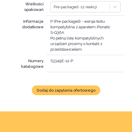
Wielkości
Pre-packaged -12 reakcji
opakowań
Informacje
P (Pre-packaged) - wersja testu
dodatkowe
kompatybilna z aparatem iPonatic
S-Q36A
Po pełną listę kompatybilnych
urządzeń prosimy o kontakt z
przedstawicielem.
Numery
S3349E-12-P
katalogowe
Dodaj do zapytania ofertowego