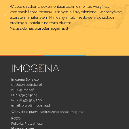
W celu uzyskania dokumentacji technicznej lub weryfikacji
kompatybilności zestawu z innym niż wymienione w specyfikacji
aparatem, materiałem klinicznym lub zestawem do izolacji
prosimy o kontakt z naszym biurem.
Napisz do nas
biuro@imogena.pl
Imogena Sp. z o.o.
ul. Jeleniogórska 16
60-179 Poznań
NIP: 7792523064
tel. +48 575 925 200
email:
biuro@imogena.pl
Wszystkie prawa zastrzeżone przez Imogena
RODO
Polityka Prywatności
Mapa strony