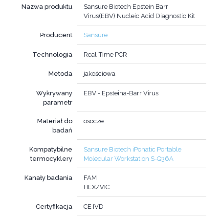
Nazwa produktu
Sansure Biotech Epstein Barr
Virus(EBV) Nucleic Acid Diagnostic Kit
Producent
Sansure
Technologia
Real-Time PCR
Metoda
jakościowa
Wykrywany
EBV - Epsteina-Barr Virus
parametr
Materiał do
osocze
badań
Kompatybilne
Sansure Biotech iPonatic Portable
termocyklery
Molecular Workstation S-Q36A
Kanały badania
FAM
HEX/VIC
Certyfikacja
CE IVD