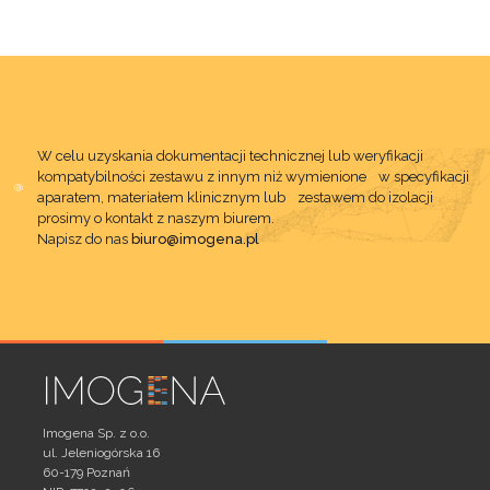
W celu uzyskania dokumentacji technicznej lub weryfikacji
kompatybilności zestawu z innym niż wymienione w specyfikacji
aparatem, materiałem klinicznym lub zestawem do izolacji
prosimy o kontakt z naszym biurem.
Napisz do nas
biuro@imogena.pl
Imogena Sp. z o.o.
ul. Jeleniogórska 16
60-179 Poznań