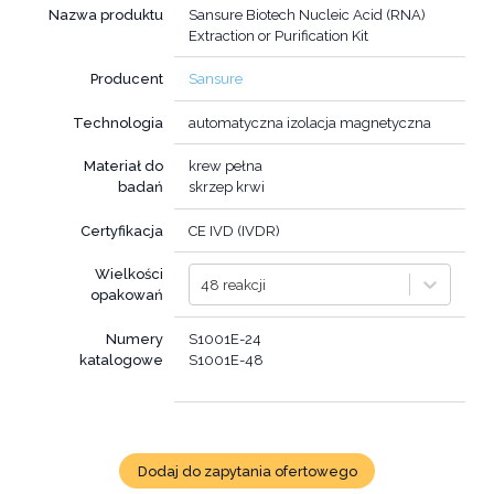
Nazwa produktu
Sansure Biotech Nucleic Acid (RNA)
Extraction or Purification Kit
Producent
Sansure
Technologia
automatyczna izolacja magnetyczna
Materiał do
krew pełna
badań
skrzep krwi
Certyfikacja
CE IVD (IVDR)
Wielkości
48 reakcji
opakowań
Numery
S1001E-24
katalogowe
S1001E-48
Dodaj do zapytania ofertowego