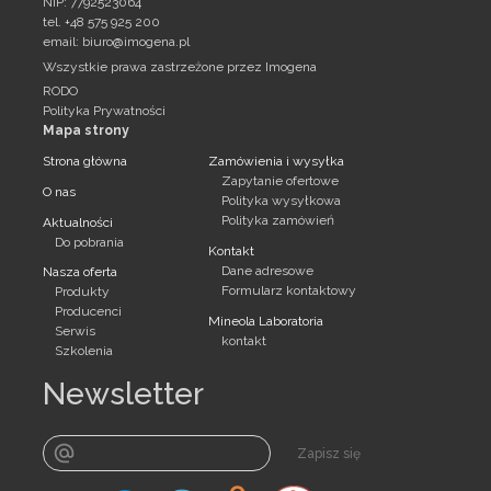
NIP: 7792523064
tel. +48 575 925 200
email:
biuro@imogena.pl
Wszystkie prawa zastrzeżone przez Imogena
RODO
Polityka Prywatności
Mapa strony
Strona główna
Zamówienia i wysyłka
Zapytanie ofertowe
O nas
Polityka wysyłkowa
Polityka zamówień
Aktualności
Do pobrania
Kontakt
Dane adresowe
Nasza oferta
Formularz kontaktowy
Produkty
Producenci
Mineola Laboratoria
Serwis
kontakt
Szkolenia
Newsletter
Zapisz się