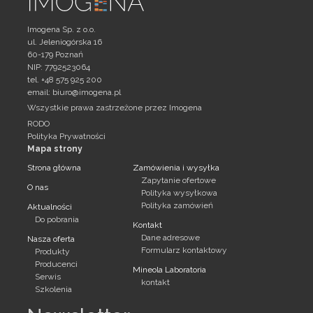
Imogena Sp. z o.o.
ul. Jeleniogórska 16
60-179 Poznań
NIP: 7792523064
tel. +48 575 925 200
email:
biuro@imogena.pl
Wszystkie prawa zastrzeżone przez Imogena
RODO
Polityka Prywatności
Mapa strony
Strona główna
Zamówienia i wysyłka
Zapytanie ofertowe
O nas
Polityka wysyłkowa
Polityka zamówień
Aktualności
Do pobrania
Kontakt
Dane adresowe
Nasza oferta
Formularz kontaktowy
Produkty
Producenci
Mineola Laboratoria
Serwis
kontakt
Szkolenia