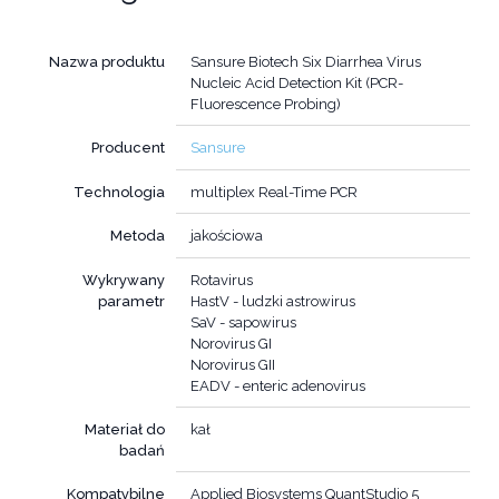
Nazwa produktu
Sansure Biotech Six Diarrhea Virus
Nucleic Acid Detection Kit (PCR-
Fluorescence Probing)
Producent
Sansure
Technologia
multiplex Real-Time PCR
Metoda
jakościowa
Wykrywany
Rotavirus
parametr
HastV - ludzki astrowirus
SaV - sapowirus
Norovirus GI
Norovirus GII
EADV - enteric adenovirus
Materiał do
kał
badań
Kompatybilne
Applied Biosystems QuantStudio 5