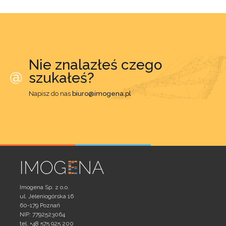
Nie znalazłeś czego
szukałeś?
Napisz do nas
biuro@imogena.pl
Imogena Sp. z o.o.
ul. Jeleniogórska 16
60-179 Poznań
NIP: 7792523064
tel. +48 575 925 200