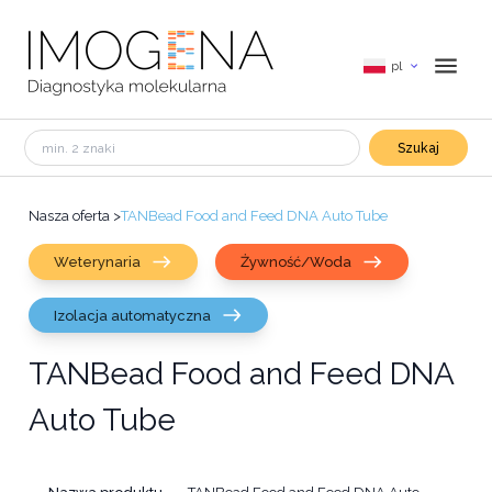
pl
Szukaj
Nasza oferta
>
TANBead Food and Feed DNA Auto Tube
Weterynaria
Żywność/Woda
Izolacja automatyczna
TANBead Food and Feed DNA
Auto Tube