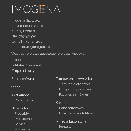
Imogena Sp. z o.o.
ul. Jeleniogórska 16
60-179 Poznań
NIP: 7792523064
tel. +48 575 925 200
email:
biuro@imogena.pl
Wszystkie prawa zastrzeżone przez Imogena
RODO
Polityka Prywatności
Mapa strony
Strona główna
Zamówienia i wysyłka
Zapytanie ofertowe
O nas
Polityka wysyłkowa
Polityka zamówień
Aktualności
Do pobrania
Kontakt
Dane adresowe
Nasza oferta
Formularz kontaktowy
Produkty
Producenci
Mineola Laboratoria
Serwis
kontakt
Szkolenia