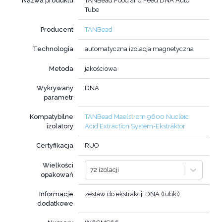
Nazwa produktu
TANBead Food and Feed DNA Auto
Tube
Producent
TANBead
Technologia
automatyczna izolacja magnetyczna
Metoda
jakościowa
Wykrywany
DNA
parametr
Kompatybilne
TANBead Maelstrom 9600 Nucleic
izolatory
Acid Extraction System-Ekstraktor
Certyfikacja
RUO
Wielkości
72 izolacji
opakowań
Informacje
zestaw do ekstrakcji DNA (tubki)
dodatkowe