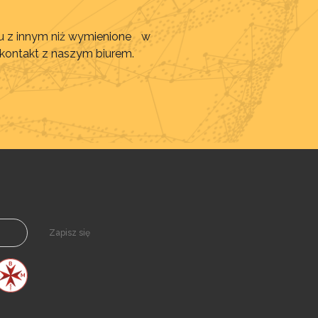
awu z innym niż wymienione w
 kontakt z naszym biurem.
Zapisz się