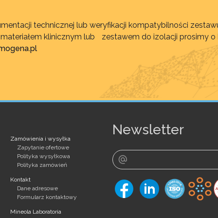
mentacji technicznej lub weryfikacji kompatybilności zest
, materiałem klinicznym lub zestawem do izolacji prosimy o
imogena.pl
Newsletter
Zamówienia i wysyłka
Zapytanie ofertowe
Polityka wysyłkowa
Polityka zamówień
Kontakt
Dane adresowe
Formularz kontaktowy
Mineola Laboratoria