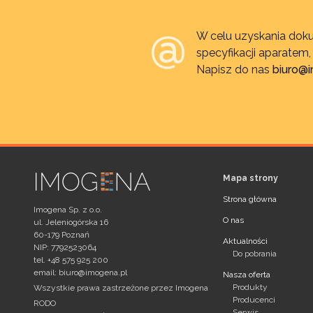
W celu uzyskania doku
specyfikacji aparatem
Napisz do nas
biuro@
Mapa strony
Strona główna
Imogena Sp. z o.o.
O nas
ul. Jeleniogórska 16
60-179 Poznań
Aktualności
NIP: 7792523064
Do pobrania
tel. +48 575 925 200
email:
biuro@imogena.pl
Nasza oferta
Produkty
Wszystkie prawa zastrzeżone przez Imogena
Producenci
RODO
Serwis