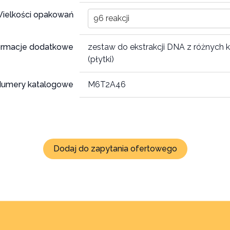
ielkości opakowań
96 reakcji
ormacje dodatkowe
zestaw do ekstrakcji DNA z różnych 
(płytki)
umery katalogowe
M6T2A46
Dodaj do zapytania ofertowego