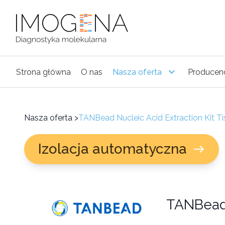
Strona główna
O nas
Nasza oferta
Producen
Nasza oferta
>
TANBead Nucleic Acid Extraction Kit T
Izolacja automatyczna
TANBead 